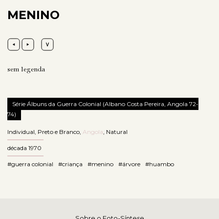
MENINO
sem legenda
Série Álbuns da Guerra Colonial (Albano Costa Pereira, Angola 72-
74)
Individual
,
Preto e Branco
,
Angola
,
Natural
década 1970
#guerra colonial
#criança
#menino
#árvore
#huambo
Sobre o Foto-Síntese