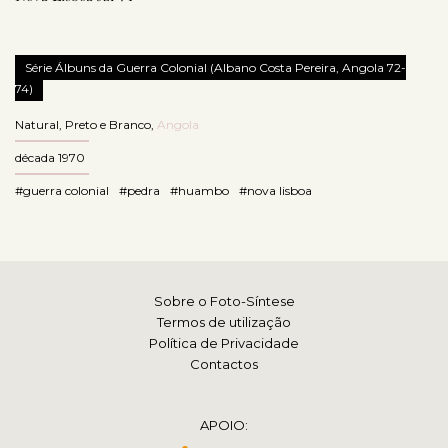
Série Álbuns da Guerra Colonial (Albano Costa Pereira, Angola 72-
74)
Natural
,
Preto e Branco
,
Angola
década 1970
#guerra colonial
#pedra
#huambo
#nova lisboa
Sobre o Foto-Síntese
Termos de utilização
Política de Privacidade
Contactos
APOIO: