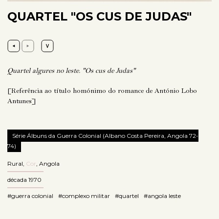
QUARTEL "OS CUS DE JUDAS"
Quartel algures no leste. "Os cus de Judas"
[Referência ao título homónimo do romance de António Lobo
Antunes]
Série Álbuns da Guerra Colonial (Albano Costa Pereira, Angola 72-
74)
Rural
,
Cor
,
Angola
década 1970
#guerra colonial
#complexo militar
#quartel
#angola leste