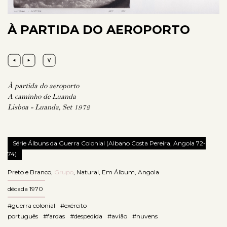
À PARTIDA DO AEROPORTO
À partida do aeroporto
A caminho de Luanda
Lisboa - Luanda, Set 1972
Série Álbuns da Guerra Colonial (Albano Costa Pereira, Angola 72-
74)
Preto e Branco
,
Grupo
,
Natural
,
Em Álbum
,
Angola
década 1970
#guerra colonial
#exército
português
#fardas
#despedida
#avião
#nuvens