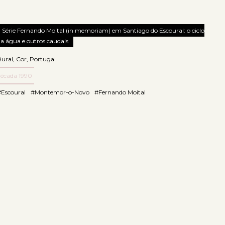
Série Fernando Moital (in memoriam) em Santiago do Escoural: o ciclo
a água e outros caudais
Rural
,
Cor
,
Portugal
década 1990
#Escoural
#Montemor-o-Novo
#Fernando Moital