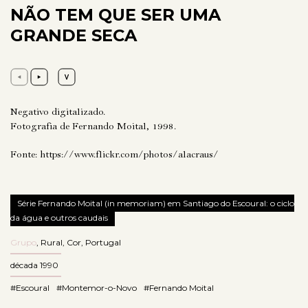
NÃO TEM QUE SER UMA
GRANDE SECA
Negativo digitalizado.
Fotografia de Fernando Moital, 1998.
Fonte:
https://www.flickr.com/photos/alacraus/
Série Fernando Moital (in memoriam) em Santiago do Escoural: o ciclo
da água e outros caudais
Grupo
,
Rural
,
Cor
,
Portugal
década 1990
#Escoural
#Montemor-o-Novo
#Fernando Moital