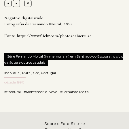
Negativo digitalizado.
Fotografia de Fernando Moital, 1998.
Fonte:
https://www.flickr.com/photos/alacraus/
Série Fernando Moital (in memoriam) em Santiago do Escoural: o ciclo
da água e outros caudais
Individual
,
Rural
,
Cor
,
Portugal
década 1990
#Escoural
#Montemor-o-Novo
#Fernando Moital
Sobre o Foto-Síntese