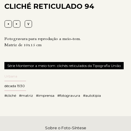
CLICHÉ RETICULADO 94
Fotogravura para reprodução a meio-tom.
Matriz de 10x15 cm
Série Montemor a meio-tom: clichés reticulados da Tipografia União
Urbana
década 1930
#cliché
#matriz
#imprensa
#fotogravura
#autotipia
Sobre o Foto-Síntese