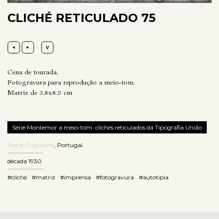
CLICHÉ RETICULADO 75
Cena de tourada.
Fotogravura para reprodução a meio-tom.
Matriz de 5.8x8.3 cm
Série Montemor a meio-tom: clichés reticulados da Tipografia União
Festas Populares
,
Portugal
década 1930
#cliché
#matriz
#imprensa
#fotogravura
#autotipia