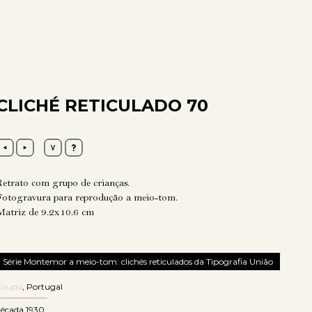
CLICHÉ RETICULADO 70
Retrato com grupo de crianças.
Fotogravura para reprodução a meio-tom.
Matriz de 9.2x10.6 cm
Série Montemor a meio-tom: clichés reticulados da Tipografia União
Grupo
,
Portugal
década 1930