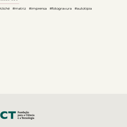
cliché
#matriz
#imprensa
#fotogravura
#autotipia