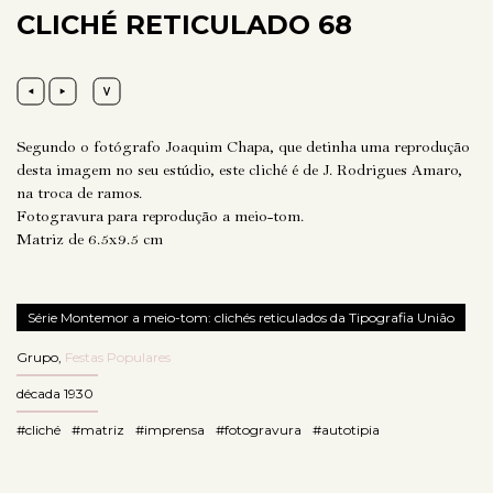
CLICHÉ RETICULADO 68
Segundo o fotógrafo Joaquim Chapa, que detinha uma reprodução
desta imagem no seu estúdio, este cliché é de J. Rodrigues Amaro,
na troca de ramos.
Fotogravura para reprodução a meio-tom.
Matriz de 6.5x9.5 cm
Série Montemor a meio-tom: clichés reticulados da Tipografia União
Grupo
,
Festas Populares
década 1930
#cliché
#matriz
#imprensa
#fotogravura
#autotipia