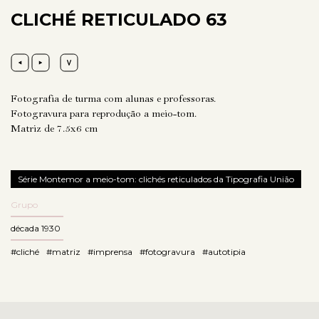
CLICHÉ RETICULADO 63
Fotografia de turma com alunas e professoras.
Fotogravura para reprodução a meio-tom.
Matriz de 7.5x6 cm
Série Montemor a meio-tom: clichés reticulados da Tipografia União
Grupo
década 1930
#cliché
#matriz
#imprensa
#fotogravura
#autotipia