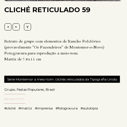
CLICHÉ RETICULADO 59
Retrato de grupo com elementos de Rancho Folclórico
(provavelmente "Os Fazendeiros" de Montemor-o-Novo)
Fotogravura para reprodução a meio-tom.
Matriz de 7.8x11 cm
Série Montemor a meio-tom: clichés reticulados da Tipografia União
Grupo
,
Festas Populares
,
Brasil
década 1940
#cliché
#matriz
#imprensa
#fotogravura
#autotipia