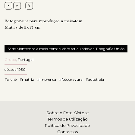
Fotogravura para reprodução a meio-tom.
Matriz de 9x17 cm
Série Montemor a meio-tom: clichés reticulados da Tipografia União
Grupo
,
Portugal
década 1930
#cliché
#matriz
#imprensa
#fotogravura
#autotipia
Sobre o Foto-Síntese
Termos de utilização
Política de Privacidade
Contactos