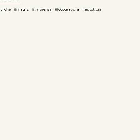
cliché
#matriz
#imprensa
#fotogravura
#autotipia