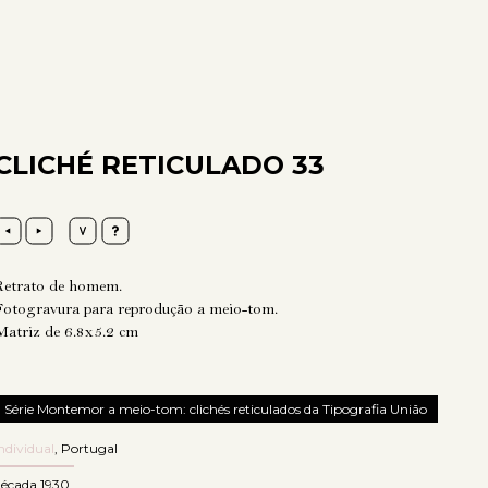
CLICHÉ RETICULADO 33
Retrato de homem.
Fotogravura para reprodução a meio-tom.
Matriz de 6.8x5.2 cm
Série Montemor a meio-tom: clichés reticulados da Tipografia União
ndividual
,
Portugal
década 1930