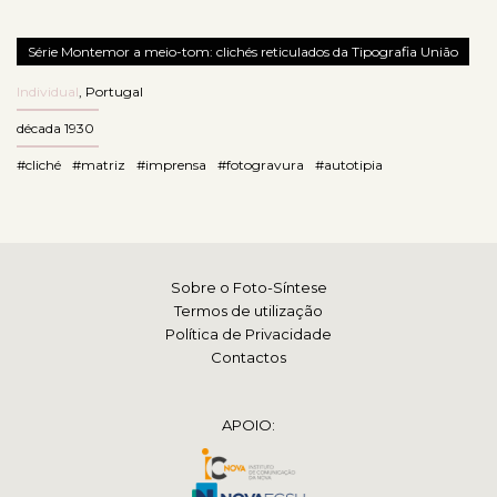
Série Montemor a meio-tom: clichés reticulados da Tipografia União
Individual
,
Portugal
década 1930
#cliché
#matriz
#imprensa
#fotogravura
#autotipia
Sobre o Foto-Síntese
Termos de utilização
Política de Privacidade
Contactos
APOIO: