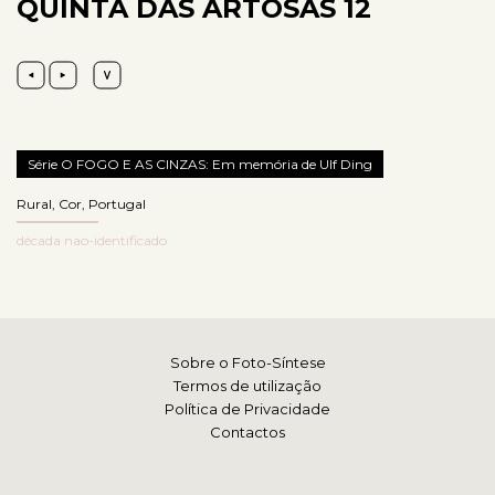
QUINTA DAS ARTOSAS 12
Série O FOGO E AS CINZAS: Em memória de Ulf Ding
Rural
,
Cor
,
Portugal
década nao-identificado
Sobre o Foto-Síntese
Termos de utilização
Política de Privacidade
Contactos