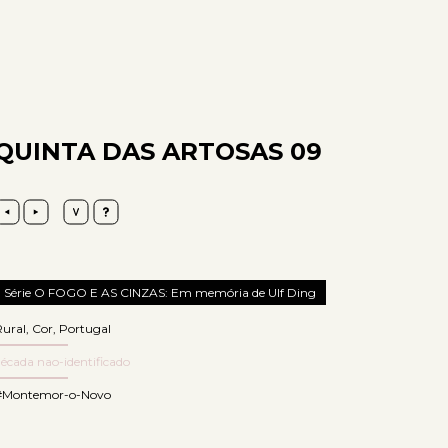
QUINTA DAS ARTOSAS 09
Série O FOGO E AS CINZAS: Em memória de Ulf Ding
Rural
,
Cor
,
Portugal
écada nao-identificado
#Montemor-o-Novo