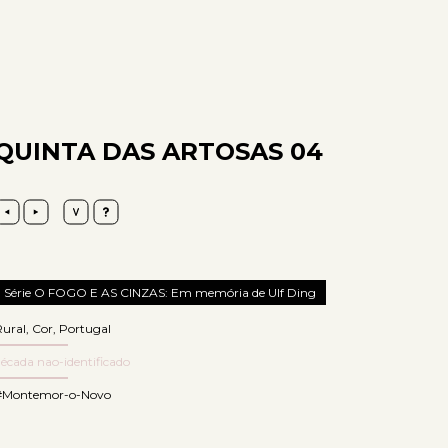
QUINTA DAS ARTOSAS 04
Série O FOGO E AS CINZAS: Em memória de Ulf Ding
Rural
,
Cor
,
Portugal
écada nao-identificado
#Montemor-o-Novo