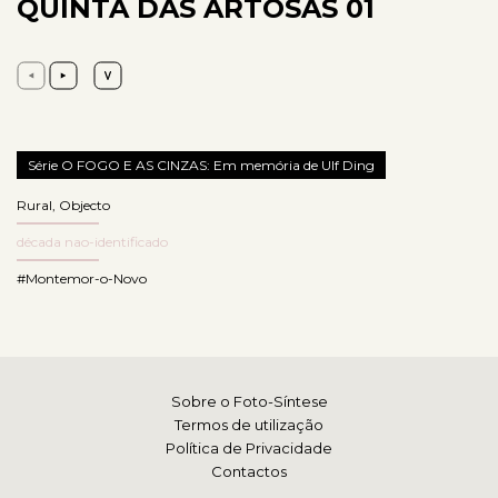
QUINTA DAS ARTOSAS 01
Série O FOGO E AS CINZAS: Em memória de Ulf Ding
Rural
,
Objecto
década nao-identificado
#Montemor-o-Novo
Sobre o Foto-Síntese
Termos de utilização
Política de Privacidade
Contactos