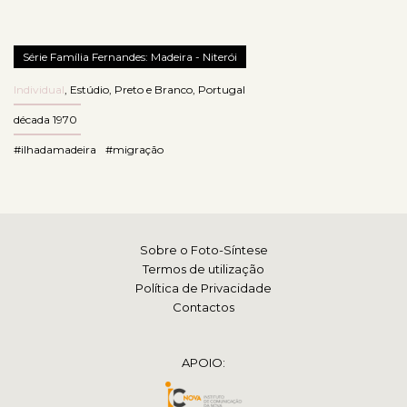
Série Família Fernandes: Madeira - Niterói
Individual
,
Estúdio
,
Preto e Branco
,
Portugal
década 1970
#ilhadamadeira
#migração
Sobre o Foto-Síntese
Termos de utilização
Política de Privacidade
Contactos
APOIO: