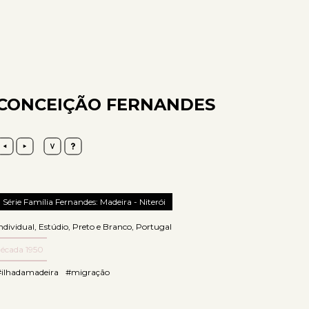
CONCEIÇÃO FERNANDES
Série Família Fernandes: Madeira - Niterói
ndividual
,
Estúdio
,
Preto e Branco
,
Portugal
década 1950
#ilhadamadeira
#migração