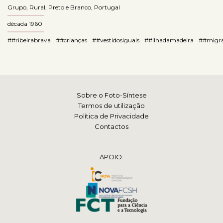
Grupo
,
Rural
,
Preto e Branco
,
Portugal
década 1960
##ribeirabrava
##crianças
##vestidosiguais
##ilhadamadeira
##migr
Sobre o Foto-Síntese
Termos de utilização
Política de Privacidade
Contactos
APOIO: