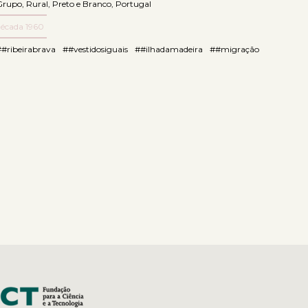
Grupo
,
Rural
,
Preto e Branco
,
Portugal
década 1960
##ribeirabrava
##vestidosiguais
##ilhadamadeira
##migração