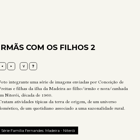
IRMÃS COM OS FILHOS 2
Foto integrante uma série de imagens enviadas por Conceição de
Freitas e filhas da ilha da Madeira ao filho/irmão e nora/cunhada
em Niterói, década de 1960.
Tratam atividades típicas da terra de origem, de um universo
doméstico, de um quotidiano associado a uma sazonalidade rural.
Série Família Fernandes: Madeira - Niterói