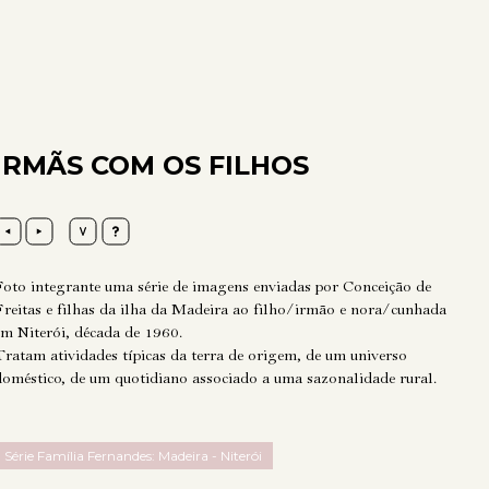
IRMÃS COM OS FILHOS
Foto integrante uma série de imagens enviadas por Conceição de
Freitas e filhas da ilha da Madeira ao filho/irmão e nora/cunhada
em Niterói, década de 1960.
Tratam atividades típicas da terra de origem, de um universo
doméstico, de um quotidiano associado a uma sazonalidade rural.
Série Família Fernandes: Madeira - Niterói