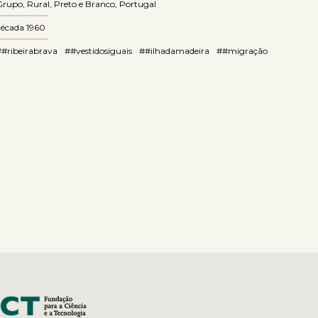
Grupo
,
Rural
,
Preto e Branco
,
Portugal
década 1960
##ribeirabrava
##vestidosiguais
##ilhadamadeira
##migração