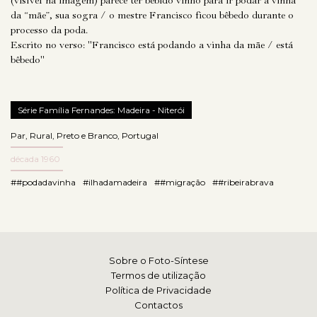
(visível na imagem) parece ter bebido vinho para ir podar a vinha
da “mãe”, sua sogra / o mestre Francisco ficou bêbedo durante o
processo da poda.
Escrito no verso: "Francisco está podando a vinha da mãe / está
bêbedo"
Série Família Fernandes: Madeira - Niterói
Par
,
Rural
,
Preto e Branco
,
Portugal
década 1960
##podadavinha
#ilhadamadeira
##migração
##ribeirabrava
Sobre o Foto-Síntese
Termos de utilização
Política de Privacidade
Contactos