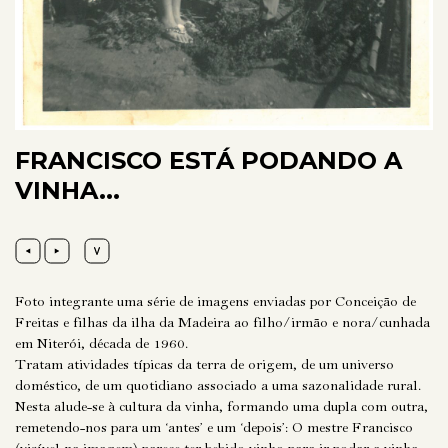
FRANCISCO ESTÁ PODANDO A
VINHA...
Foto integrante uma série de imagens enviadas por Conceição de
Freitas e filhas da ilha da Madeira ao filho/irmão e nora/cunhada
em Niterói, década de 1960.
Tratam atividades típicas da terra de origem, de um universo
doméstico, de um quotidiano associado a uma sazonalidade rural.
Nesta alude-se à cultura da vinha, formando uma dupla com outra,
remetendo-nos para um ‘antes’ e um ‘depois’: O mestre Francisco