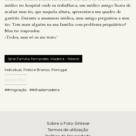
médico no hospital onde eu trabalhava, um médico amigo ficara de
avaliar meu tio, que naquela altura, apresentava um quadro de
gastrite. Durante a anamnese médica, meu amigo perguntou a meu
tio: Tem mais alguém na sua família com problema psiquiátrico?
Meu tio respondeu:
-Todos, mas só eu me trato.”
Série Família Fernandes: Madeira - Niterói
Individual
,
Preto e Branco
,
Portugal
década 1960
##migração
##ilhadamadeira
Sobre o Foto-Síntese
Termos de utilização