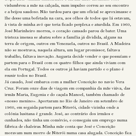
vislumbrou a mãe na calçada, num impulso correu ao seu encontro
e a beijou saudoso. Não tardou para que um oficial se aproximasse e
lhe desse uma bofetada na cara, aos olhos de todos que lá estavam,
à vista de minha avó que teria ficado perplexa e aturdida. Em 1960,
José Marinheiro morreu, o coração cansado parou de bater. Uma
tristeza imensa se abateu sobre a família já dividida, alguns na
terra de origem, outros em Venezuela, outros no Brasil. A Madeira
não se mostrava, naquela altura, um lugar promissor, faltava
trabalho, faltava inovação. Augusta decide vender o que possuíam e
partem para o Brasil com os quatro filhos que ainda viviam com
ela em Portugal. Todos os outros já haviam partido e o plano é
reunir todos no Brasil.
Já casado, José embarca com a mulher Conceição no navio Vera
Cruz. Foram onze dias de viagem em companhia da mãe viúva, das
irmãs Maria, Eugenia e do caçula Manoel, também chamado de
«nosso menino». Aportaram no Rio de Janeiro em setembro de
1960, em seguida partem para Niterói, cidade vizinha onde a
colónia lusitana é grande. José, ao contrário dos irmãos e
cunhados, não tinha um comércio, e conseguiu um emprego numa
fábrica de chaleiras. Minha mãe conta que José e Conceição
moravam num morro de Niterói numa casa alugada. Conceição fica