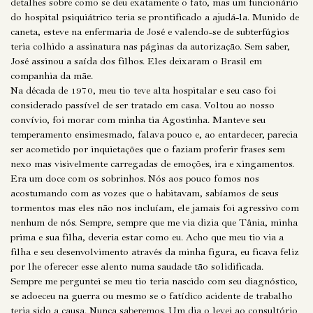
detalhes sobre como se deu exatamente o fato, mas um funcionário
do hospital psiquiátrico teria se prontificado a ajudá-la. Munido de
caneta, esteve na enfermaria de José e valendo-se de subterfúgios
teria colhido a assinatura nas páginas da autorização. Sem saber,
José assinou a saída dos filhos. Eles deixaram o Brasil em
companhia da mãe.
Na década de 1970, meu tio teve alta hospitalar e seu caso foi
considerado passível de ser tratado em casa. Voltou ao nosso
convívio, foi morar com minha tia Agostinha. Manteve seu
temperamento ensimesmado, falava pouco e, ao entardecer, parecia
ser acometido por inquietações que o faziam proferir frases sem
nexo mas visivelmente carregadas de emoções, ira e xingamentos.
Era um doce com os sobrinhos. Nós aos pouco fomos nos
acostumando com as vozes que o habitavam, sabíamos de seus
tormentos mas eles não nos incluíam, ele jamais foi agressivo com
nenhum de nós. Sempre, sempre que me via dizia que Tânia, minha
prima e sua filha, deveria estar como eu. Acho que meu tio via a
filha e seu desenvolvimento através da minha figura, eu ficava feliz
por lhe oferecer esse alento numa saudade tão solidificada.
Sempre me perguntei se meu tio teria nascido com seu diagnóstico,
se adoeceu na guerra ou mesmo se o fatídico acidente de trabalho
teria sido a causa. Nunca saberemos. Um dia o levei ao consultório