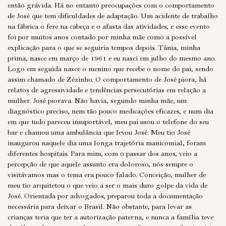
então grávida. Há no entanto preocupações com o comportamento
de José que tem dificuldades de adaptação. Um acidente de trabalho
na fábrica o fere na cabeça e o afasta das atividades, e esse evento
foi por muitos anos contado por minha mãe como a possível
explicação para o que se seguiria tempos depois. Tânia, minha
prima, nasce em março de 1961 e eu nasci em julho do mesmo ano.
Logo em seguida nasce o menino que recebe o nome do pai, sendo
assim chamado de Zézinho. O comportamento de José piora, há
relatos de agressividade e tendências persecutórias em relação a
mulher. José piorava. Não havia, segundo minha mãe, um
diagnóstico preciso, nem tão pouco medicações eficazes, e num dia
em que tudo pareceu insuportável, meu pai usou o telefone do seu
bar e chamou uma ambulância que levou José. Meu tio José
inaugurou naquele dia uma longa trajetória manicomial, foram
diferentes hospitais. Para mim, com o passar dos anos, veio a
percepção de que aquele assunto era doloroso, nós sempre o
visitávamos mas o tema era pouco falado. Conceição, mulher de
meu tio arquitetou o que veio a ser o mais duro golpe da vida de
José. Orientada por advogados, preparou toda a documentação
necessária para deixar o Brasil. Não obstante, para levar as
crianças teria que ter a autorização paterna, e nunca a família teve