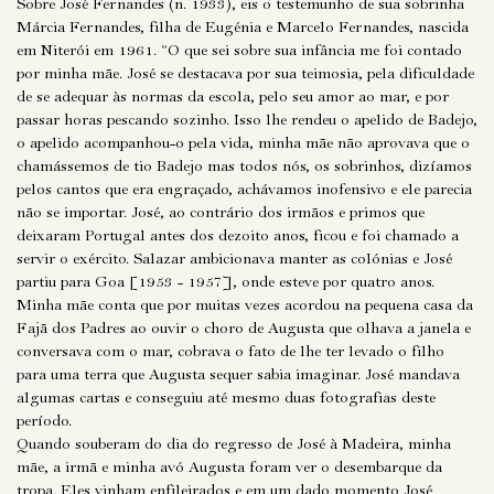
Sobre José Fernandes (n. 1933), eis o testemunho de sua sobrinha
Márcia Fernandes, filha de Eugénia e Marcelo Fernandes, nascida
em Niterói em 1961. “O que sei sobre sua infância me foi contado
por minha mãe. José se destacava por sua teimosia, pela dificuldade
de se adequar às normas da escola, pelo seu amor ao mar, e por
passar horas pescando sozinho. Isso lhe rendeu o apelido de Badejo,
o apelido acompanhou-o pela vida, minha mãe não aprovava que o
chamássemos de tio Badejo mas todos nós, os sobrinhos, dizíamos
pelos cantos que era engraçado, achávamos inofensivo e ele parecia
não se importar. José, ao contrário dos irmãos e primos que
deixaram Portugal antes dos dezoito anos, ficou e foi chamado a
servir o exército. Salazar ambicionava manter as colónias e José
partiu para Goa [1953 - 1957], onde esteve por quatro anos.
Minha mãe conta que por muitas vezes acordou na pequena casa da
Fajã dos Padres ao ouvir o choro de Augusta que olhava a janela e
conversava com o mar, cobrava o fato de lhe ter levado o filho
para uma terra que Augusta sequer sabia imaginar. José mandava
algumas cartas e conseguiu até mesmo duas fotografias deste
período.
Quando souberam do dia do regresso de José à Madeira, minha
mãe, a irmã e minha avó Augusta foram ver o desembarque da
tropa. Eles vinham enfileirados e em um dado momento José