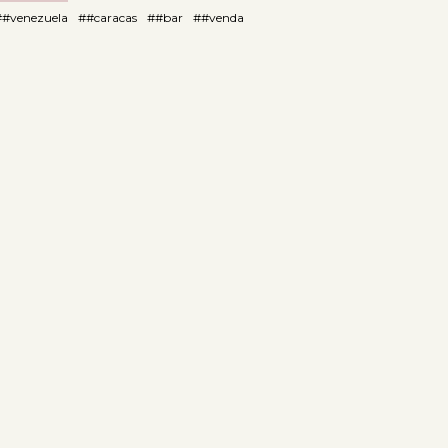
##venezuela
##caracas
##bar
##venda