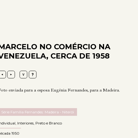
MARCELO NO COMÉRCIO NA
VENEZUELA, CERCA DE 1958
Foto enviada para a esposa Eugénia Fernandes, para a Madeira.
Série Família Fernandes: Madeira - Niterói
ndividual
,
Interiores
,
Preto e Branco
década 1950