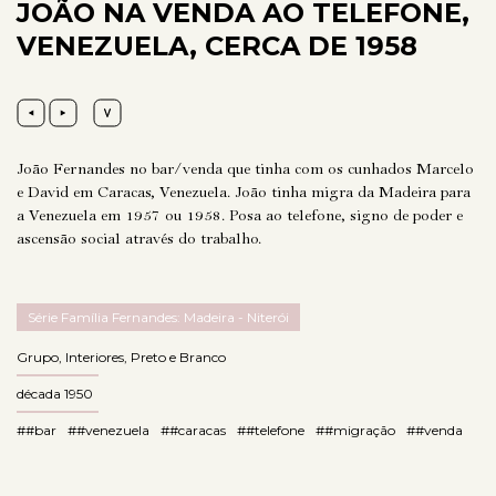
JOÃO NA VENDA AO TELEFONE,
VENEZUELA, CERCA DE 1958
João Fernandes no bar/venda que tinha com os cunhados Marcelo
e David em Caracas, Venezuela. João tinha migra da Madeira para
a Venezuela em 1957 ou 1958. Posa ao telefone, signo de poder e
ascensão social através do trabalho.
Série Família Fernandes: Madeira - Niterói
Grupo
,
Interiores
,
Preto e Branco
década 1950
##bar
##venezuela
##caracas
##telefone
##migração
##venda