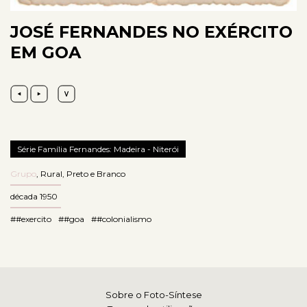
JOSÉ FERNANDES NO EXÉRCITO
EM GOA
Série Família Fernandes: Madeira - Niterói
Grupo
,
Rural
,
Preto e Branco
década 1950
##exercito
##goa
##colonialismo
Sobre o Foto-Síntese