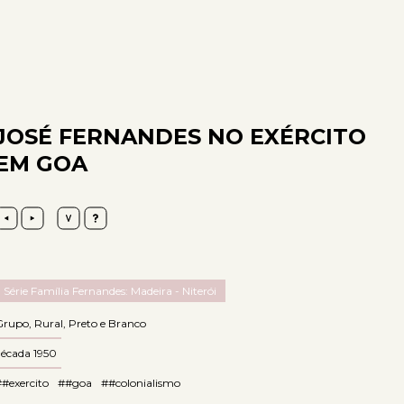
JOSÉ FERNANDES NO EXÉRCITO
EM GOA
Série Família Fernandes: Madeira - Niterói
Grupo
,
Rural
,
Preto e Branco
década 1950
#exercito
##goa
##colonialismo