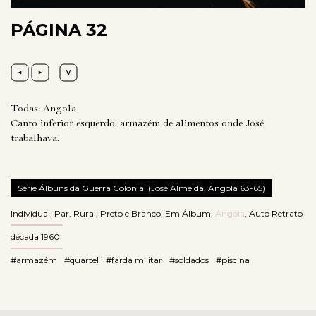
PÁGINA 32
Todas: Angola
Canto inferior esquerdo: armazém de alimentos onde José
trabalhava.
Série Álbuns da Guerra Colonial (José Almeida, Angola 63-65)
Individual
,
Par
,
Rural
,
Preto e Branco
,
Em Álbum
,
Angola
,
Auto Retrato
década 1960
#armazém
#quartel
#farda militar
#soldados
#piscina