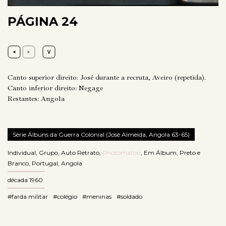
PÁGINA 24
Canto superior direito: José durante a recruta, Aveiro (repetida).
Canto inferior direito: Negage
Restantes: Angola
Série Álbuns da Guerra Colonial (José Almeida, Angola 63-65)
Individual
,
Grupo
,
Auto Retrato
,
Photomaton
,
Em Álbum
,
Preto e
Branco
,
Portugal
,
Angola
década 1960
#farda militar
#colégio
#meninas
#soldado