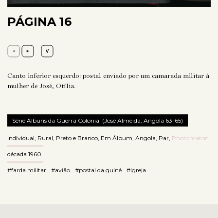
PÁGINA 16
Canto inferior esquerdo: postal enviado por um camarada militar à
mulher de José, Otília.
Série Álbuns da Guerra Colonial (José Almeida, Angola 63-65)
Individual
,
Rural
,
Preto e Branco
,
Em Álbum
,
Angola
,
Par
,
Photomaton
década 1960
#farda militar
#avião
#postal da guiné
#igreja