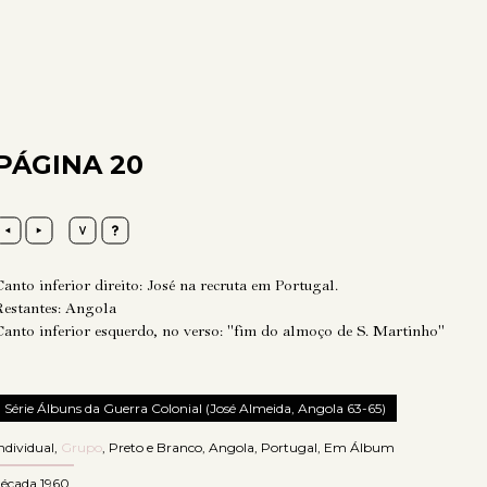
PÁGINA 20
anto inferior direito: José na recruta em Portugal.
Restantes: Angola
Canto inferior esquerdo, no verso: "fim do almoço de S. Martinho"
Série Álbuns da Guerra Colonial (José Almeida, Angola 63-65)
ndividual
,
Grupo
,
Preto e Branco
,
Angola
,
Portugal
,
Em Álbum
década 1960