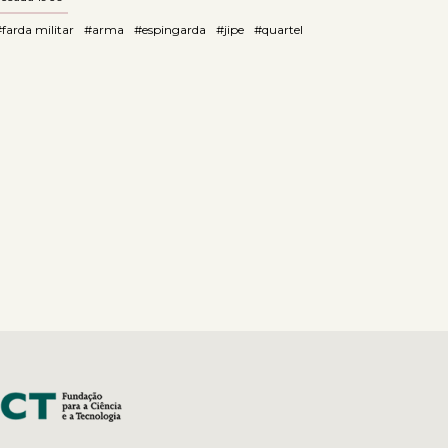
farda militar
#arma
#espingarda
#jipe
#quartel