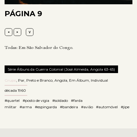
PÁGINA 9
Todas: Em São Salvador do Congo.
Série Álbuns da Guerra Colonial (José Almeida, Angola 63-65)
Grupo
,
Par
,
Preto e Branco
,
Angola
,
Em Álbum
,
Individual
década 1960
#quartel
#posto de vigia
#soldado
#farda
militar
#arma
#espingarda
#bandeira
#avião
#automóvel
#jipe