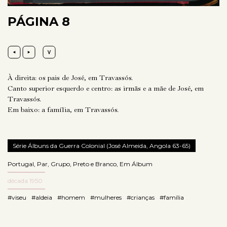
PÁGINA 8
À direita: os pais de José, em Travassós.
Canto superior esquerdo e centro: as irmãs e a mãe de José, em
Travassós.
Em baixo: a família, em Travassós.
Série Álbuns da Guerra Colonial (José Almeida, Angola 63-65)
Portugal
,
Par
,
Grupo
,
Preto e Branco
,
Em Álbum
década 1950
#viseu
#aldeia
#homem
#mulheres
#crianças
#família