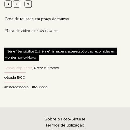
Cena de tourada em praça de touros.
Placa de vidro de 8.5x17.5 cm
Série “Sensibilité Extrême”: imagens estereoscópicas recolhidas em
Montemor-o-Novo
Festas Populares
,
Preto e Branco
década 1900
#estereoscopia
#tourada
Sobre o Foto-Síntese
Termos de utilização