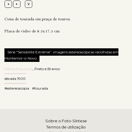
Cena de tourada em praça de touros.
Placa de vidro de 8.5x17.5 cm
Série “Sensibilité Extrême”: imagens estereoscópicas recolhidas em
Montemor-o-Novo
Festas Populares
,
Preto e Branco
década 1900
#estereoscopia
#tourada
Sobre o Foto-Síntese
Termos de utilização