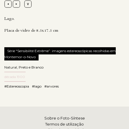
Lago.
Placa de vidro de 8.5x17.5 cm
Série “Sensibilité Extrême”: imagens estereoscópicas recolhidas em
Montemor-o-Novo
Natural
,
Preto e Branco
década 1900
#Estereoscopia
#lago
#arvores
Sobre o Foto-Síntese
Termos de utilização