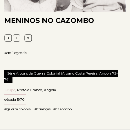
MENINOS NO CAZOMBO
sem legenda
Série Álbuns da Guerra Colonial (Albano Costa Pereira, Angola 72-
74)
Grupo
,
Preto e Branco
,
Angola
década 1970
#guerra colonial
#crianças
#cazombo