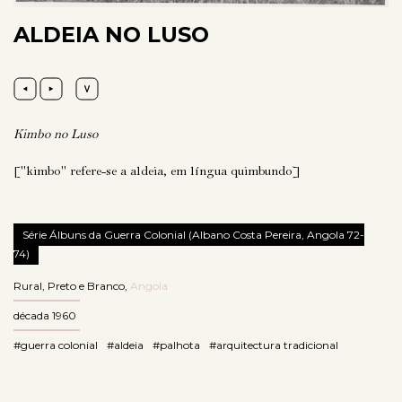
ALDEIA NO LUSO
Kimbo no Luso
["kimbo" refere-se a aldeia, em língua quimbundo]
Série Álbuns da Guerra Colonial (Albano Costa Pereira, Angola 72-
74)
Rural
,
Preto e Branco
,
Angola
década 1960
#guerra colonial
#aldeia
#palhota
#arquitectura tradicional