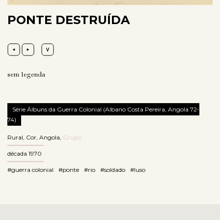
PONTE DESTRUÍDA
sem legenda
Série Álbuns da Guerra Colonial (Albano Costa Pereira, Angola 72-
74)
Rural
,
Cor
,
Angola
,
Grupo
década 1970
#guerra colonial
#ponte
#rio
#soldado
#luso