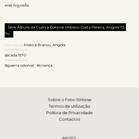
sem legenda
Série Álbuns da Guerra Colonial (Albano Costa Pereira, Angola 72-
74)
Individual
,
Preto e Branco
,
Angola
década 1970
#guerra colonial
#criança
Sobre o Foto-Síntese
Termos de utilização
Política de Privacidade
Contactos
APOIO: