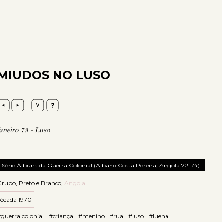
MIUDOS NO LUSO
Janeiro 73 - Luso
Série Álbuns da Guerra Colonial (Albano Costa Pereira, Angola 72-74)
Grupo
,
Preto e Branco
,
Angola
década 1970
guerra colonial
#criança
#menino
#rua
#luso
#luena