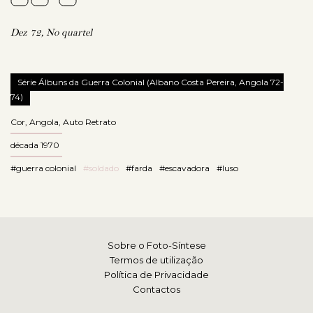
Dez 72, No quartel
Série Álbuns da Guerra Colonial (Albano Costa Pereira, Angola 72-
74)
Cor
,
Angola
,
Auto Retrato
década 1970
#guerra colonial
#soldado
#farda
#escavadora
#luso
Sobre o Foto-Síntese
Termos de utilização
Política de Privacidade
Contactos