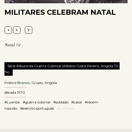
MILITARES CELEBRAM NATAL
Natal 72
Série Álbuns da Guerra Colonial (Albano Costa Pereira, Angola 72-
74)
Preto e Branco
,
Grupo
,
Angola
década 1970
#Luanda
#guerra colonial
#soldado
#casal
#recém-
nascido
#exército português
#militares