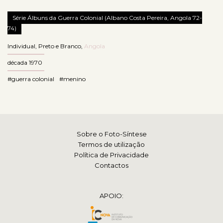
Série Álbuns da Guerra Colonial (Albano Costa Pereira, Angola 72-
74)
Individual
,
Preto e Branco
,
Angola
década 1970
#guerra colonial
#menino
Sobre o Foto-Síntese
Termos de utilização
Política de Privacidade
Contactos
APOIO: