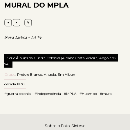
MURAL DO MPLA
Nova Lisboa - Jul 74
Série Álbuns da Guerra Colonial (Albano Costa Pereira, Angola 72-
74)
Grupo
,
Preto e Branco
,
Angola
,
Em Álbum
década 1970
#guerra colonial
#independência
#MPLA
#Huambo
#mural
Sobre o Foto-Síntese