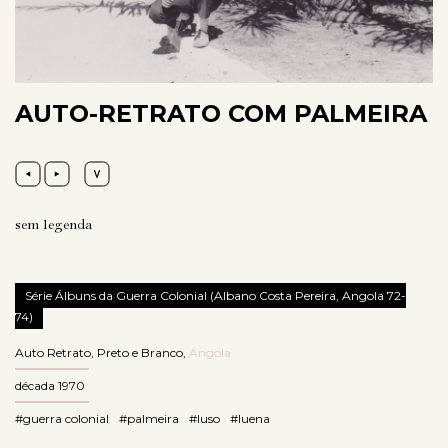
AUTO-RETRATO COM PALMEIRA
sem legenda
Série Álbuns da Guerra Colonial (Albano Costa Pereira, Angola 72-
74)
Auto Retrato
,
Preto e Branco
,
Angola
década 1970
#guerra colonial
#palmeira
#luso
#luena